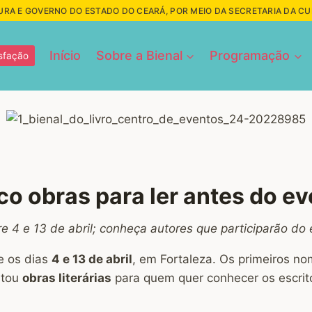
URA E GOVERNO DO ESTADO DO CEARÁ, POR MEIO DA SECRETARIA DA C
Início
Sobre a Bienal
Programação
sfação
nco obras para ler antes do e
re 4 e 13 de abril; conheça autores que participarão do
e os dias
4 e 13 de abril
, em Fortaleza. Os primeiros n
stou
obras literárias
para quem quer conhecer os escrit