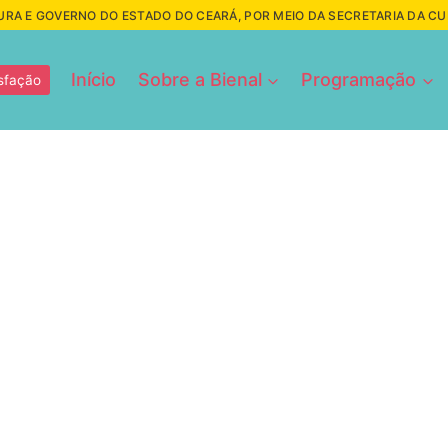
URA E GOVERNO DO ESTADO DO CEARÁ, POR MEIO DA SECRETARIA DA C
Início
Sobre a Bienal
Programação
sfação