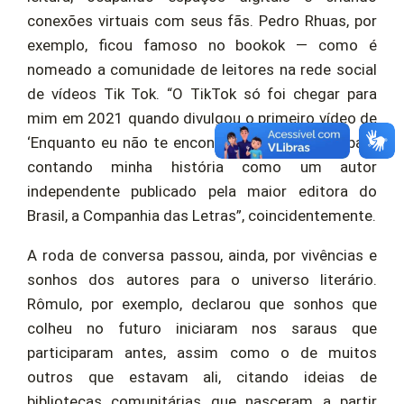
conexões virtuais com seus fãs. Pedro Rhuas, por
exemplo, ficou famoso no bookok — como é
nomeado a comunidade de leitores na rede social
de vídeos Tik Tok. “O TikTok só foi chegar para
mim em 2021 quando divulgou o primeiro vídeo de
‘Enquanto eu não te encontro’, revelando a capa e
contando minha história como um autor
independente publicado pela maior editora do
Brasil, a Companhia das Letras”, coincidentemente.
A roda de conversa passou, ainda, por vivências e
sonhos dos autores para o universo literário.
Rômulo, por exemplo, declarou que sonhos que
colheu no futuro iniciaram nos saraus que
participaram antes, assim como o de muitos
outros que estavam ali, citando ideias de
bibliotecas comunitárias que nasceram a partir