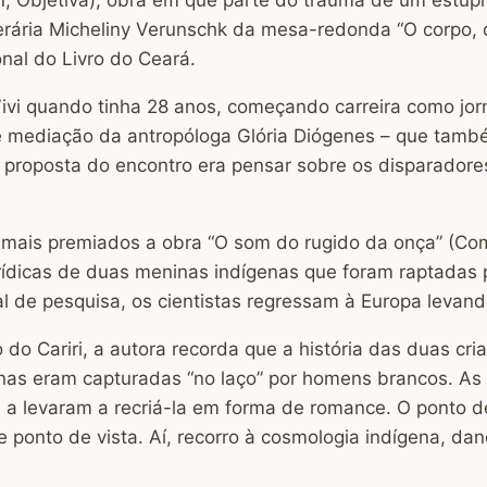
 literária Micheliny Verunschk da mesa-redonda “O corpo,
nal do Livro do Ceará.
Vivi quando tinha 28 anos, começando carreira como jor
 mediação da antropóloga Glória Diógenes – que també
 A proposta do encontro era pensar sobre os disparadore
os mais premiados a obra “O som do rugido da onça” (C
verídicas de duas meninas indígenas que foram raptada
rial de pesquisa, os cientistas regressam à Europa leva
do Cariri, a autora recorda que a história das duas cri
as eram capturadas “no laço” por homens brancos. As p
a, a levaram a recriá-la em forma de romance. O ponto d
e ponto de vista. Aí, recorro à cosmologia indígena, da