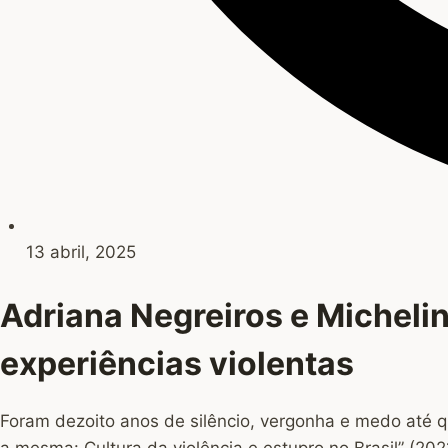
13 abril, 2025
Adriana Negreiros e Micheli
experiências violentas
Foram dezoito anos de silêncio, vergonha e medo até qu
a mesma: Cultura da violência e estupro no Brasil” (20