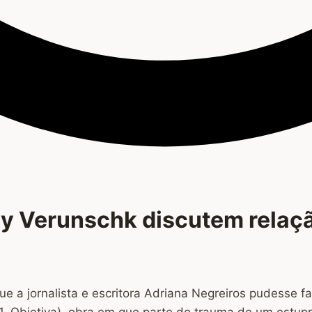
ny Verunschk discutem relaçã
e a jornalista e escritora Adriana Negreiros pudesse fa
21, Objetiva), obra em que parte do trauma de um estupr