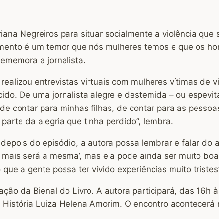
ana Negreiros para situar socialmente a violência que 
omento é um temor que nós mulheres temos e que os ho
rememora a jornalista.
 realizou entrevistas virtuais com mulheres vítimas de v
do. De uma jornalista alegre e destemida – ou espevita
 de contar para minhas filhas, de contar para as pessoas
parte da alegria que tinha perdido”, lembra.
 depois do episódio, a autora possa lembrar e falar do
a mais será a mesma’, mas ela pode ainda ser muito bo
e a gente possa ter vivido experiências muito tristes”, 
ção da Bienal do Livro. A autora participará, das 16h 
m História Luiza Helena Amorim. O encontro acontecerá n