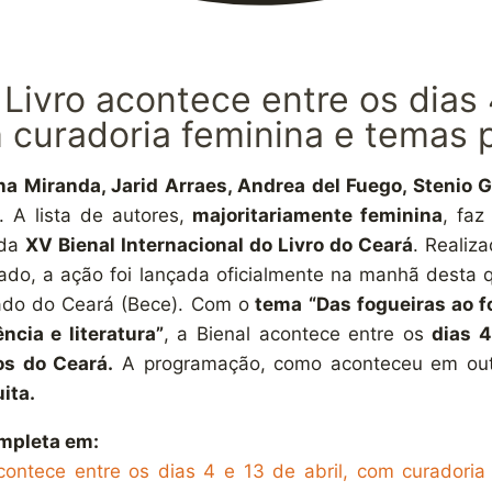
 Livro acontece entre os dias 
m curadoria feminina e temas p
na Miranda, Jarid Arraes, Andrea del Fuego, Stenio G
. A lista de autores,
majoritariamente feminina
, faz
 da
XV Bienal Internacional do Livro do Ceará
. Realiz
ado, a ação foi lançada oficialmente na manhã desta qu
tado do Ceará (Bece). Com o
tema “Das fogueiras ao f
ncia e literatura”
, a Bienal acontece entre os
dias 4
os do Ceará.
A programação, como aconteceu em outr
ita.
ompleta em:
acontece entre os dias 4 e 13 de abril, com curadoria