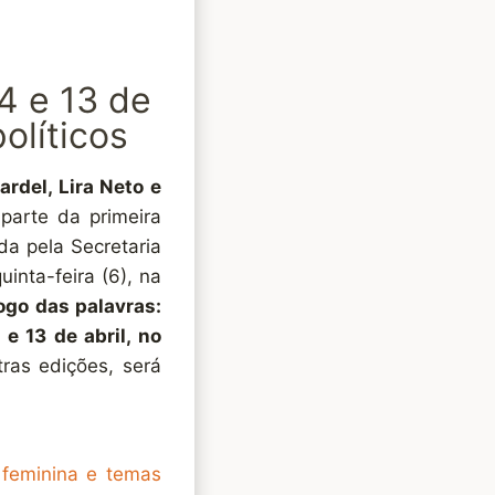
4 e 13 de
olíticos
ardel, Lira Neto e
 parte da primeira
ada pela Secretaria
inta-feira (6), na
ogo das palavras:
 e 13 de abril, no
as edições, será
 feminina e temas