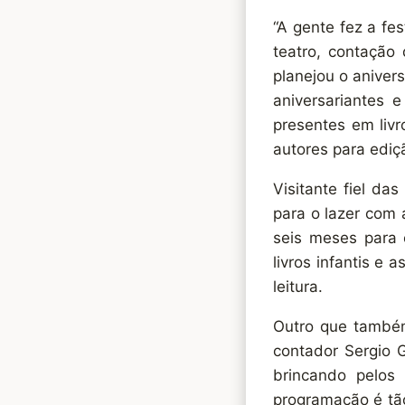
“A gente fez a fe
teatro, contação
planejou o aniver
aniversariantes
presentes em livr
autores para ediç
Visitante fiel da
para o lazer com a
seis meses para c
livros infantis e 
leitura.
Outro que também
contador Sergio G
brincando pelos 
programação é tão