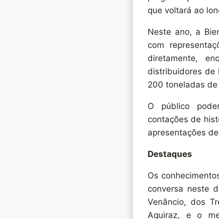
que voltará ao lo
Neste ano, a Bie
com representaçõ
diretamente, en
distribuidores de
200 toneladas de l
O público poder
contações de histó
apresentações de 
Destaques
Os conhecimentos
conversa neste d
Venâncio, dos T
Aquiraz, e o me