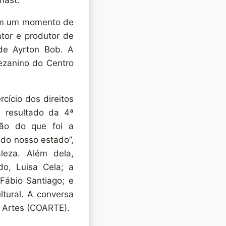
nast.
ram um momento de
tor e produtor de
 de Ayrton Bob. A
Mezanino do Centro
cício dos direitos
 resultado da 4ª
ção do que foi a
 do nosso estado”,
aleza. Além dela,
do, Luisa Cela; a
Fábio Santiago; e
ltural. A conversa
s Artes (COARTE).