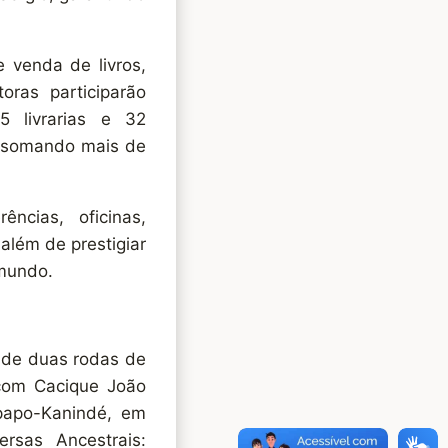
 venda de livros,
oras participarão
5 livrarias e 32
s, somando mais de
ncias, oficinas,
 além de prestigiar
 mundo.
 de duas rodas de
 com Cacique João
papo-Kanindé, em
rsas Ancestrais: