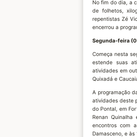
No fim do dia, a 
de folhetos, xil
repentistas Zé Vi
encerrou a progra
Segunda-feira (07
Começa nesta seg
estende suas at
atividades em out
Quixadá e Caucai
A programação da
atividades deste 
do Pontal, em For
Renan Quinalha 
encontros com ar
Damasceno, e às 1