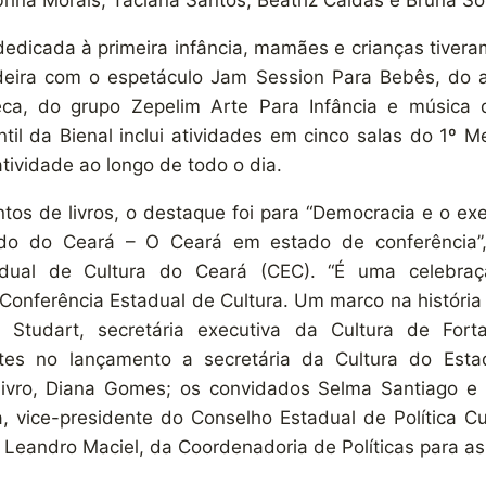
brina Morais, Taciana Santos, Beatriz Caldas e Bruna So
edicada à primeira infância, mamães e crianças tive
adeira com o espetáculo Jam Session Para Bebês, do a
eca, do grupo Zepelim Arte Para Infância e música
til da Bienal inclui atividades em cinco salas do 1º 
tividade ao longo de todo o dia.
tos de livros, o destaque foi para “Democracia e o exer
tado do Ceará – O Ceará em estado de conferência”,
adual de Cultura do Ceará (CEC). “É uma celebra
Conferência Estadual de Cultura. Um marco na história
 Studart, secretária executiva da Cultura de Fort
tes no lançamento a secretária da Cultura do Esta
livro, Diana Gomes; os convidados Selma Santiago e 
 vice-presidente do Conselho Estadual de Política Cu
Leandro Maciel, da Coordenadoria de Políticas para a