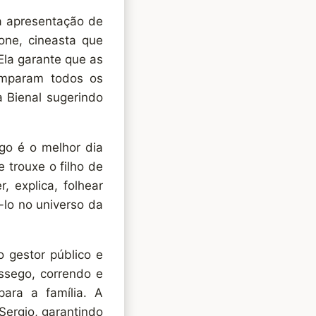
 à apresentação de
one, cineasta que
Ela garante que as
omparam todos os
a Bienal sugerindo
ngo é o melhor dia
e trouxe o filho de
, explica, folhear
á-lo no universo da
 gestor público e
ossego, correndo e
para a família. A
Sergio, garantindo