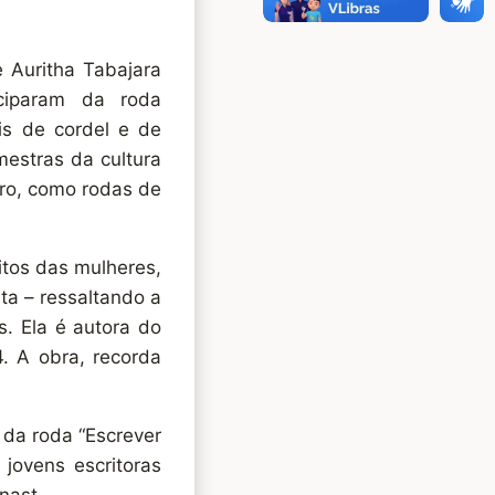
e Auritha Tabajara
iciparam da roda
is de cordel e de
estras da cultura
vro, como rodas de
itos das mulheres,
ta – ressaltando a
s. Ela é autora do
. A obra, recorda
 da roda “Escrever
 jovens escritoras