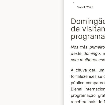
6 abril, 2025
Domingão 
de visita
program
Nos três primeiro
deste domingo, e
com mulheres escr
A chuva deu um 
fortalezenses se c
público comparec
Bienal Internac
programação grat
recebeu mais de 1