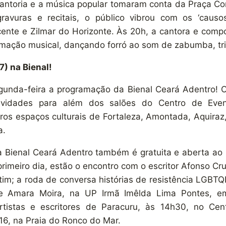
cantoria e a música popular tomaram conta da Praça Co
ogravuras e recitais, o público vibrou com os ‘causo
cente e Zilmar do Horizonte. Às 20h, a cantora e compo
mação musical, dançando forró ao som de zabumba, tri
) na Bienal!
unda-feira a programação da Bienal Ceará Adentro! O e
ividades para além dos salões do Centro de Eve
ros espaços culturais de Fortaleza, Amontada, Aquiraz,
a.
 Bienal Ceará Adentro também é gratuita e aberta ao p
primeiro dia, estão o encontro com o escritor Afonso Cru
tim; a roda de conversa histórias de resistência LGBT
e Amara Moira, na UP Irmã Imêlda Lima Pontes, em
tistas e escritores de Paracuru, às 14h30, no Cent
6, na Praia do Ronco do Mar.