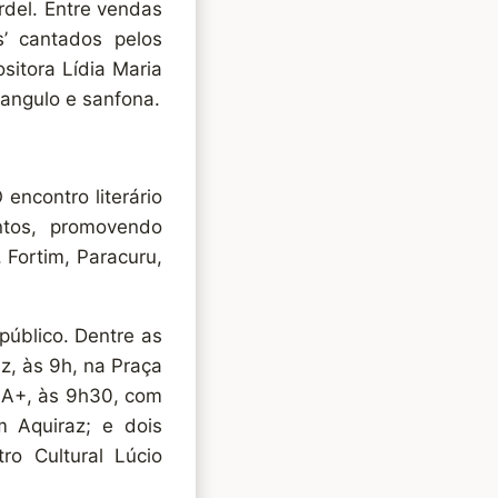
rdel. Entre vendas
s’ cantados pelos
sitora Lídia Maria
angulo e sanfona.
ncontro literário
ntos, promovendo
 Fortim, Paracuru,
úblico. Dentre as
z, às 9h, na Praça
QIA+, às 9h30, com
 Aquiraz; e dois
ro Cultural Lúcio