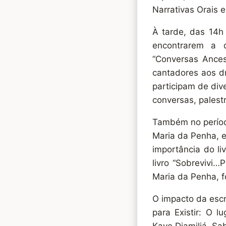
Narrativas Orais 
À tarde, das 14h 
encontrarem a d
“Conversas Ances
cantadores aos d
participam de div
conversas, palest
Também no período
Maria da Penha, e
importância do li
livro “Sobrevivi
Maria da Penha, fo
O impacto da escr
para Existir: O l