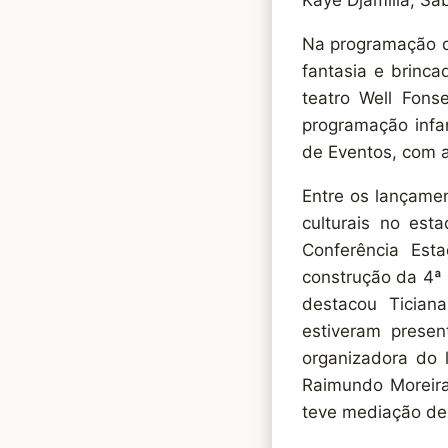
Kaye Djamiliá, Sa
Na programação d
fantasia e brinc
teatro Well Fons
programação infan
de Eventos, com a
Entre os lançamen
culturais no es
Conferência Est
construção da 4ª 
destacou Ticiana
estiveram presen
organizadora do 
Raimundo Moreira,
teve mediação de 