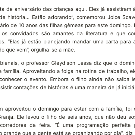
sta de aniversário das crianças aqui. Eles já assistiram
 de história… Estão adorando”, comemorou Joice Scav
sário de 10 anos das filhas gêmeas para este domingo. 
 e os convidados são amantes da literatura e que c
os. “Elas já estão planejando mandar uma carta para 
ão que vem”, orgulha-se a mãe.
s bienais, o professor Gleydison Lessa diz que o domi
 família. Aproveitando a folga na rotina de trabalho, el
onhecer o evento. Embora o filho ainda não saiba ler
assistir contações de histórias é uma maneira de já inici
 aproveitou o domingo para estar com a família, foi o
ranja. Ele levou o filho de seis anos, que não deu s
corredores da feira. “É uma programação perfeita 
 grande que a gente está se organizando por dia”, diz 