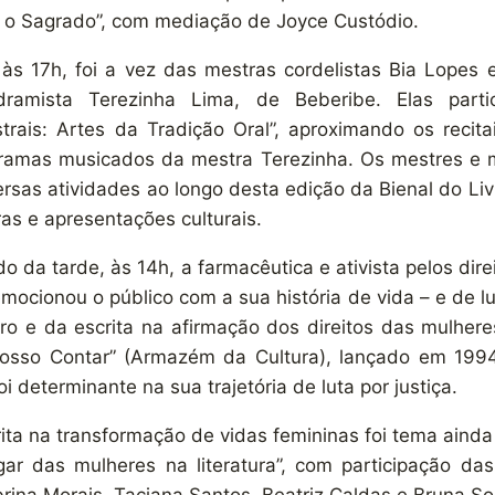
e o Sagrado”, com mediação de Joyce Custódio.
às 17h, foi a vez das mestras cordelistas Bia Lopes 
ramista Terezinha Lima, de Beberibe. Elas part
trais: Artes da Tradição Oral”, aproximando os recita
ramas musicados da mestra Terezinha. Os mestres e m
ersas atividades ao longo desta edição da Bienal do Li
ras e apresentações culturais.
 da tarde, às 14h, a farmacêutica e ativista pelos dire
mocionou o público com a sua história de vida – e de lu
vro e da escrita na afirmação dos direitos das mulhere
…Posso Contar” (Armazém da Cultura), lançado em 1994
i determinante na sua trajetória de luta por justiça.
ita na transformação de vidas femininas foi tema ainda
ugar das mulheres na literatura”, com participação das