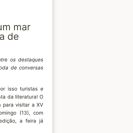
 um mar
na de
Entre os destaques
roda de conversas
 isso turistas e
ta da literatura! O
para visitar a XV
omingo (13), com
dição, a feira já