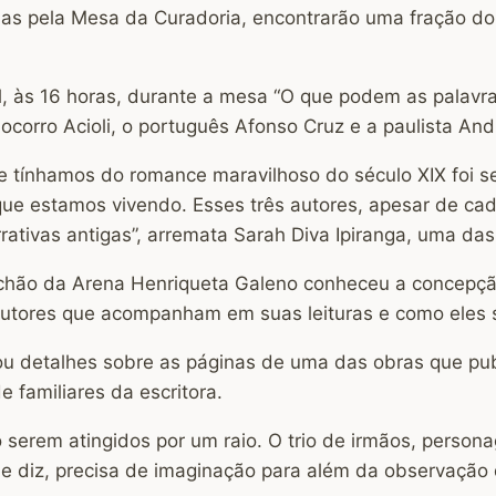
s pela Mesa da Curadoria, encontrarão uma fração do o
il, às 16 horas, durante a mesa “O que podem as palav
ocorro Acioli, o português Afonso Cruz e a paulista A
e tínhamos do romance maravilhoso do século XIX foi s
que estamos vivendo. Esses três autores, apesar de ca
tivas antigas”, arremata Sarah Diva Ipiranga, uma das
o chão da Arena Henriqueta Galeno conheceu a concepç
utores que acompanham em suas leituras e como eles 
hou detalhes sobre as páginas de uma das obras que publ
e familiares da escritora.
erem atingidos por um raio. O trio de irmãos, personage
me diz, precisa de imaginação para além da observação 