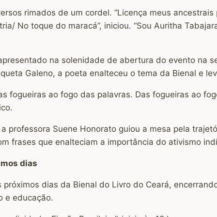
 versos rimados de um cordel. “Licença meus ancestrais 
ia/ No toque do maracá”, iniciou. “Sou Auritha Tabajara
e apresentado na solenidade de abertura do evento na
ueta Galeno, a poeta enalteceu o tema da Bienal e levo
s fogueiras ao fogo das palavras. Das fogueiras ao fo
ico.
 professora Suene Honorato guiou a mesa pela trajetóri
frases que enalteciam a importância do ativismo indí
imos dias
próximos dias da Bienal do Livro do Ceará, encerrando
mo e educação.