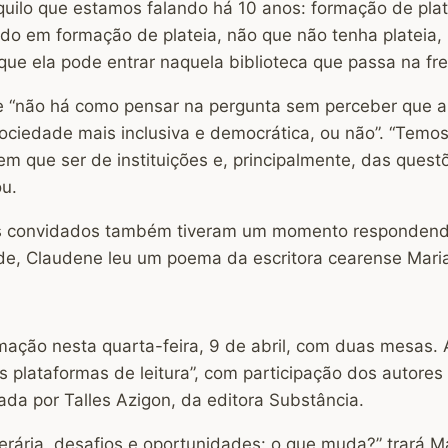
quilo que estamos falando há 10 anos: formação de pla
ndo em formação de plateia, não que não tenha plateia
que ela pode entrar naquela biblioteca que passa na fren
 “não há como pensar na pergunta sem perceber que a e
ociedade mais inclusiva e democrática, ou não”. “Temos 
m que ser de instituições e, principalmente, das quest
ou.
os convidados também tiveram um momento respondendo
de, Claudene leu um poema da escritora cearense Maria
ação nesta quarta-feira, 9 de abril, com duas mesas. A
as plataformas de leitura”, com participação dos auto
ada por Talles Azigon, da editora Substância.
rária, desafios e oportunidades: o que muda?” trará Ma