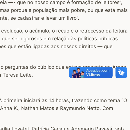
teia —- que no nosso campo é formação de leitores”,
, mas porque a população mais pobre, ou que está mais
te, se cadastrar e levar um livro”.
volução, o acúmulo, o recuo e o retrocesso da leitura
que ser rigorosos em relação às políticas públicas.
ões que estão ligadas aos nossos direitos — que
 perguntas do público que esteve presente na Arena
 Teresa Leite.
 primeira iniciará às 14 horas, trazendo como tema “O
res Anna K., Nathan Matos e Raymundo Netto. Com
rília Lovatel, Patrícia Cacau e Ademario Payayá, sob