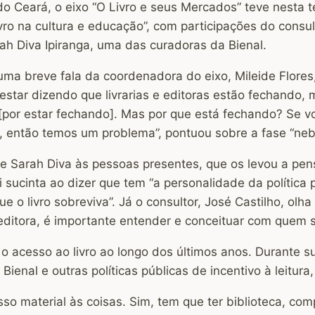
o Ceará, o eixo “O Livro e seus Mercados” teve nesta te
ivro na cultura e educação”, com participações do consu
h Diva Ipiranga, uma das curadoras da Bienal.
uma breve fala da coordenadora do eixo, Mileide Flores
 estar dizendo que livrarias e editoras estão fechando
[por estar fechando]. Mas por que está fechando? Se v
ca, então temos um problema”, pontuou sobre a fase “neb
 de Sarah Diva às pessoas presentes, que os levou a pe
ucinta ao dizer que tem “a personalidade da política pú
o livro sobreviva”. Já o consultor, José Castilho, olh
ditora, é importante entender e conceituar com quem se
 o acesso ao livro ao longo dos últimos anos. Durante s
enal e outras políticas públicas de incentivo à leitura
sso material às coisas. Sim, tem que ter biblioteca, co