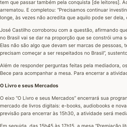
tem que passar também pela conquista [de leitores]. A
arrematou. E completou: “Precisamos continuar investi
longe, às vezes não acredita que aquilo pode ser dela, 
José Castilho corroborou com a questão, afirmando que
no Brasil vai se dar na proporção que se constrói uma s
Elas não são algo que devam ser marcas de pessoas, te
precisam começar a ser respeitados no Brasil”, sustent
Além de responder perguntas feitas pela mediadora, 
Bece para acompanhar a mesa. Para encerrar a ativida
O Livro e seus Mercados
O eixo “O Livro e seus Mercados” encerrará sua program
mercado de livros digitais: e-books, audiobooks e nov
previsão para encerrar às 15h30, a atividade será medi
Em seguida, das 15h45 às 17h15, a mesa “Premiação lite