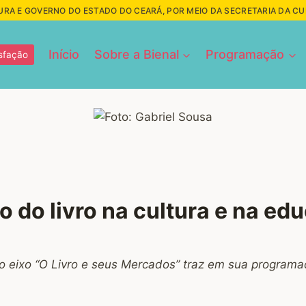
URA E GOVERNO DO ESTADO DO CEARÁ, POR MEIO DA SECRETARIA DA C
Início
Sobre a Bienal
Programação
sfação
 do livro na cultura e na edu
o, o eixo “O Livro e seus Mercados” traz em sua program